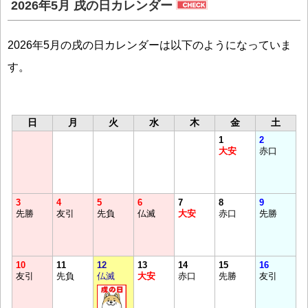
2026年5月 戌の日カレンダー
2026年5月の戌の日カレンダーは以下のようになっていま
す。
日
月
火
水
木
金
土
1
2
大安
赤口
3
4
5
6
7
8
9
先勝
友引
先負
仏滅
大安
赤口
先勝
10
11
12
13
14
15
16
友引
先負
仏滅
大安
赤口
先勝
友引