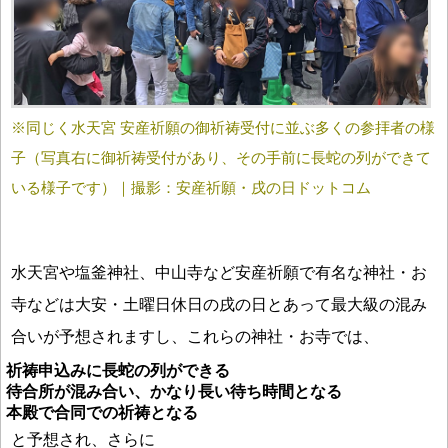
※同じく水天宮 安産祈願の御祈祷受付に並ぶ多くの参拝者の様
子（写真右に御祈祷受付があり、その手前に長蛇の列ができて
いる様子です）｜撮影：安産祈願・戌の日ドットコム
水天宮や塩釜神社、中山寺など安産祈願で有名な神社・お
寺などは大安・土曜日休日の戌の日とあって最大級の混み
合いが予想されますし、これらの神社・お寺では、
祈祷申込みに長蛇の列ができる
待合所が混み合い、かなり長い待ち時間となる
本殿で合同での祈祷となる
と予想され、さらに