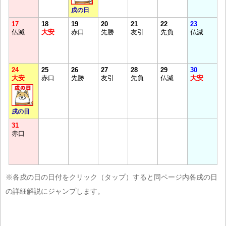
戌の日
17
18
19
20
21
22
23
仏滅
大安
赤口
先勝
友引
先負
仏滅
24
25
26
27
28
29
30
大安
赤口
先勝
友引
先負
仏滅
大安
戌の日
31
赤口
※各戌の日の日付をクリック（タップ）すると同ページ内各戌の日
の詳細解説にジャンプします。