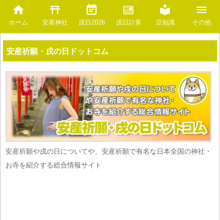
安産神社
豆知識
ホーム
戌日2026
戌日計算
その他
安産祈願・戌の日ドットコム
安産祈願や戌の日についてや、安産祈願で有名な日本全国の神社・
お寺を紹介する総合情報サイト