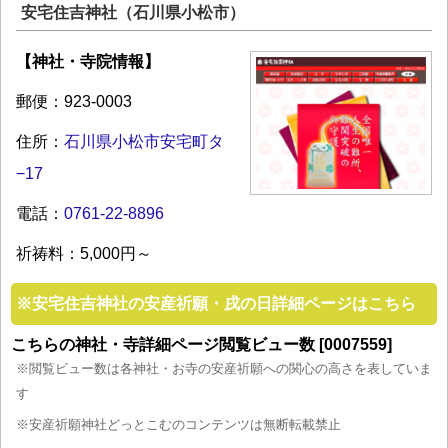
安宅住吉神社（石川県小松市）
【神社・寺院情報】
郵便：923-0003
住所：
石川県小松市安宅町タ
−17
電話：
0761-22-8896
祈祷料：5,000円～
※
安宅住吉神社の安産祈願・戌の日詳細ページはこちら
こちらの神社・寺詳細ページ閲覧ビュー数 [0007559]
※閲覧ビュー数は各神社・お寺の安産祈願への関心の高さを表していま
す
※安産祈願神社どっとこむのコンテンツは無断転載禁止