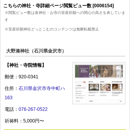
こちらの神社・寺詳細ページ閲覧ビュー数 [0006154]
※閲覧ビュー数は各神社・お寺の安産祈願への関心の高さを表していま
す
※安産祈願神社どっとこむのコンテンツは無断転載禁止
大野湊神社（石川県金沢市）
【神社・寺院情報】
郵便：920-0341
住所：
石川県金沢市寺中町ハ
163
電話：
076-267-0522
祈祷料：5,000円〜