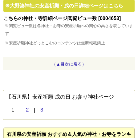
※
大野湊神社の安産祈願・戌の日詳細ページはこちら
こちらの神社・寺詳細ページ閲覧ビュー数 [0004653]
※閲覧ビュー数は各神社・お寺の安産祈願への関心の高さを表していま
す
※安産祈願神社どっとこむのコンテンツは無断転載禁止
（▲目次に戻る）
【石川県】安産祈願 戌の日 お参り神社ページ
1 |
2
|
3
石川県の安産祈願 おすすめ＆人気の神社・お寺をランキ