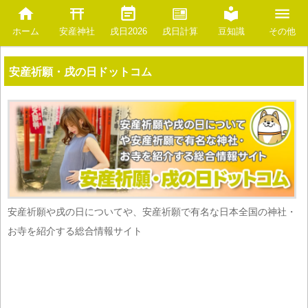
安産神社
豆知識
ホーム
戌日2026
戌日計算
その他
安産祈願・戌の日ドットコム
安産祈願や戌の日についてや、安産祈願で有名な日本全国の神社・
お寺を紹介する総合情報サイト