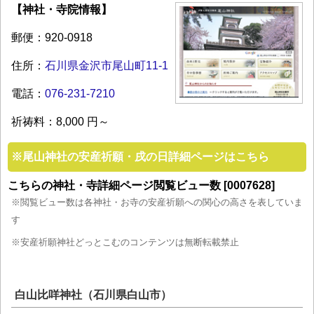
【神社・寺院情報】
郵便：920-0918
住所：
石川県金沢市尾山町11-1
電話：
076-231-7210
祈祷料：8,000 円～
※
尾山神社の安産祈願・戌の日詳細ページはこちら
こちらの神社・寺詳細ページ閲覧ビュー数 [0007628]
※閲覧ビュー数は各神社・お寺の安産祈願への関心の高さを表していま
す
※安産祈願神社どっとこむのコンテンツは無断転載禁止
白山比咩神社（石川県白山市）