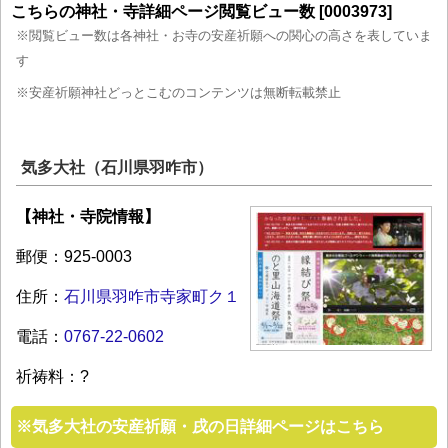
こちらの神社・寺詳細ページ閲覧ビュー数 [0003973]
※閲覧ビュー数は各神社・お寺の安産祈願への関心の高さを表していま
す
※安産祈願神社どっとこむのコンテンツは無断転載禁止
気多大社（石川県羽咋市）
【神社・寺院情報】
郵便：925-0003
住所：
石川県羽咋市寺家町ク１
電話：
0767-22-0602
祈祷料：?
※
気多大社の安産祈願・戌の日詳細ページはこちら