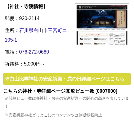
【神社・寺院情報】
郵便：920-2114
住所：
石川県白山市三宮町ニ
105-1
電話：
076-272-0680
祈祷料：5,000円～
※
白山比咩神社の安産祈願・戌の日詳細ページはこちら
こちらの神社・寺詳細ページ閲覧ビュー数 [0007000]
※閲覧ビュー数は各神社・お寺の安産祈願への関心の高さを表していま
す
※安産祈願神社どっとこむのコンテンツは無断転載禁止