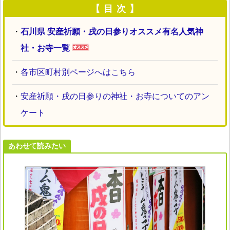
【 目 次 】
・
石川県 安産祈願・戌の日参りオススメ有名人気神
社・お寺一覧
・
各市区町村別ページへはこちら
・
安産祈願・戌の日参りの神社・お寺についてのアン
ケート
あわせて読みたい