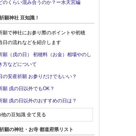
どのくらい混み合うのか？ー水天宮編
祈願神社 豆知識！
祈願で神社にお参り際のポイントや初穂
当日の流れなどを紹介します
祈願（戌の日） 初穂料（お金）相場やのし
き方などについて
日の安産祈願 お参りだけでもいい？
祈願 戌の日以外でもOK？
祈願 戌の日以外のおすすめの日は？
の他の豆知識 全て見る
祈願の神社・お寺 都道府県リスト