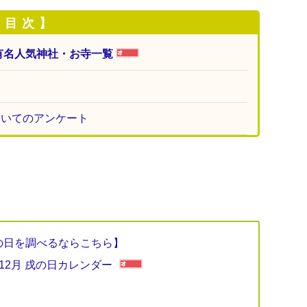
 目 次 】
有名人気神社・お寺一覧
ついてのアンケート
戌の日を調べるならこちら】
〜12月 戌の日カレンダー