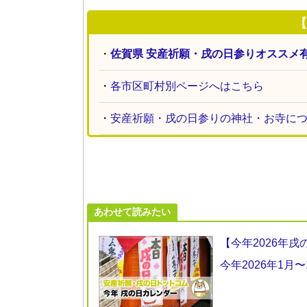
【
・
佐賀県 安産祈願・戌の日参りオススメ
・
各市区町村別ページへはこちら
・
安産祈願・戌の日参りの神社・お寺に
あわせて読みたい
【今年2026年
今年2026年1月