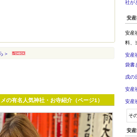
社が
安産
安産
料、
ら＞
安産
袋書
戌の
安産
スメの有名人気神社・お寺紹介（ページ1）
安産
そ
安産