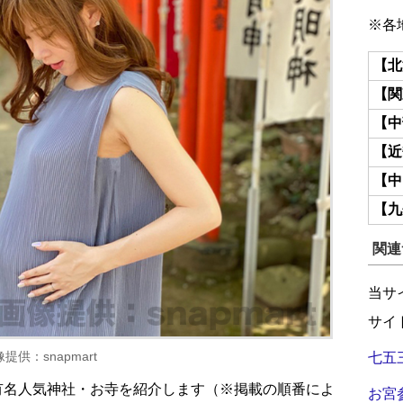
※各
【北
【関
【中
【近
【中
【九
関連
当サ
サイ
：snapmart
七五
有名人気神社・お寺を紹介します（※掲載の順番によ
お宮