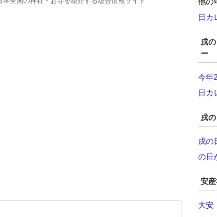
日本全国の神社・お寺を紹介する総合情報サイト
他の
日カ
戌の
ー
今年
日カ
戌の
戌の
の日
安産
大安