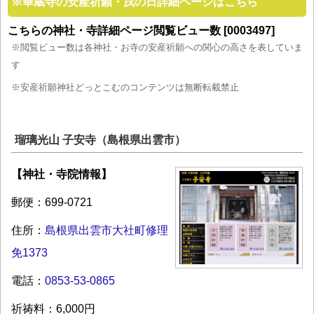
※
華蔵寺の安産祈願・戌の日詳細ページはこちら
こちらの神社・寺詳細ページ閲覧ビュー数 [0003497]
※閲覧ビュー数は各神社・お寺の安産祈願への関心の高さを表していま
す
※安産祈願神社どっとこむのコンテンツは無断転載禁止
瑠璃光山 子安寺（島根県出雲市）
【神社・寺院情報】
郵便：699-0721
住所：
島根県出雲市大社町修理
免1373
電話：
0853-53-0865
祈祷料：6,000円