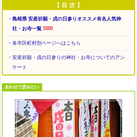
【 目 次 】
・
島根県 安産祈願・戌の日参りオススメ有名人気神
社・お寺一覧
・
各市区町村別ページへはこちら
・
安産祈願・戌の日参りの神社・お寺についてのアン
ケート
あわせて読みたい