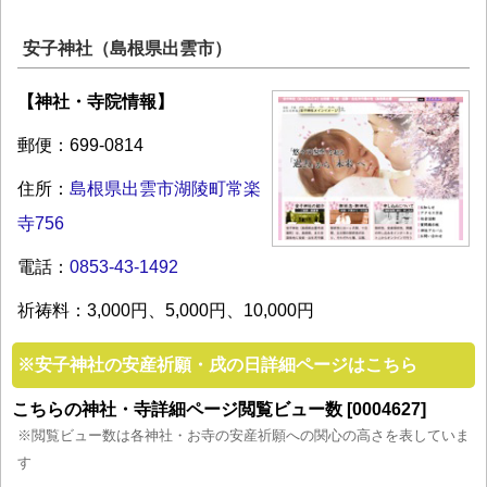
安子神社（島根県出雲市）
【神社・寺院情報】
郵便：699-0814
住所：
島根県出雲市湖陵町常楽
寺756
電話：
0853-43-1492
祈祷料：3,000円、5,000円、10,000円
※
安子神社の安産祈願・戌の日詳細ページはこちら
こちらの神社・寺詳細ページ閲覧ビュー数 [0004627]
※閲覧ビュー数は各神社・お寺の安産祈願への関心の高さを表していま
す