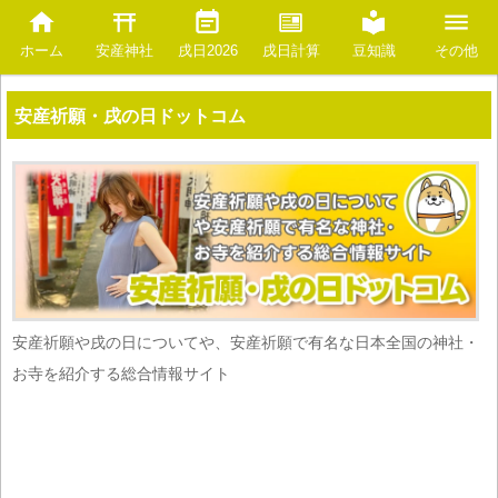
安産神社
豆知識
ホーム
戌日2026
戌日計算
その他
安産祈願・戌の日ドットコム
安産祈願や戌の日についてや、安産祈願で有名な日本全国の神社・
お寺を紹介する総合情報サイト