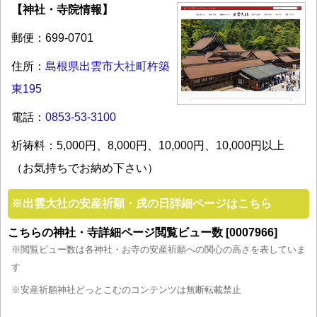
【神社・寺院情報】
郵便：699-0701
住所：
島根県出雲市大社町杵築
東195
電話：
0853-53-3100
祈祷料：5,000円、8,000円、10,000円、10,000円以上
（お気持ちでお納め下さい）
※
出雲大社の安産祈願・戌の日詳細ページはこちら
こちらの神社・寺詳細ページ閲覧ビュー数 [0007966]
※閲覧ビュー数は各神社・お寺の安産祈願への関心の高さを表していま
す
※安産祈願神社どっとこむのコンテンツは無断転載禁止