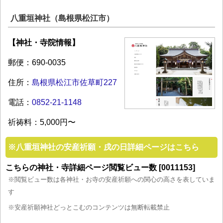
八重垣神社（島根県松江市）
【神社・寺院情報】
郵便：690-0035
住所：
島根県松江市佐草町227
電話：
0852-21-1148
祈祷料：5,000円〜
※
八重垣神社の安産祈願・戌の日詳細ページはこちら
こちらの神社・寺詳細ページ閲覧ビュー数 [0011153]
※閲覧ビュー数は各神社・お寺の安産祈願への関心の高さを表していま
す
※安産祈願神社どっとこむのコンテンツは無断転載禁止