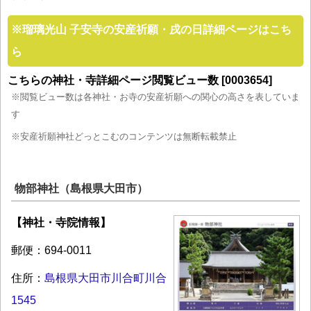
※
瑠璃光山 子安寺の安産祈願・戌の日詳細ページはこち
ら
こちらの神社・寺詳細ページ閲覧ビュー数 [0003654]
※閲覧ビュー数は各神社・お寺の安産祈願への関心の高さを表していま
す
※安産祈願神社どっとこむのコンテンツは無断転載禁止
物部神社（島根県大田市）
【神社・寺院情報】
郵便：694-0011
住所：
島根県大田市川合町川合
1545