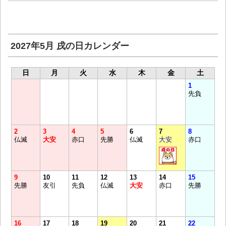
2027年5月 戌の日カレンダー
日
月
火
水
木
金
土
1
先負
2
3
4
5
6
7
8
仏滅
大安
赤口
先勝
仏滅
大安
赤口
9
10
11
12
13
14
15
先勝
友引
先負
仏滅
大安
赤口
先勝
16
17
18
19
20
21
22