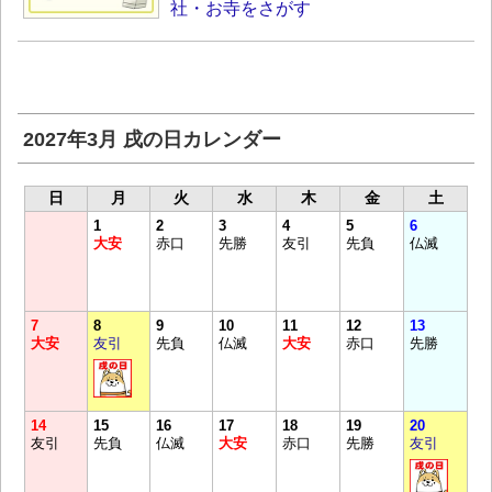
社・お寺をさがす
2027年3月 戌の日カレンダー
日
月
火
水
木
金
土
1
2
3
4
5
6
大安
赤口
先勝
友引
先負
仏滅
7
8
9
10
11
12
13
大安
友引
先負
仏滅
大安
赤口
先勝
14
15
16
17
18
19
20
友引
先負
仏滅
大安
赤口
先勝
友引