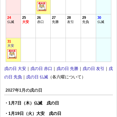
24
25
26
27
28
29
30
仏滅
大安
赤口
先勝
友引
先負
仏滅
31
大安
戌の日 大安
｜
戌の日 赤口
｜
戌の日 先勝
｜
戌の日 友引
｜
戌
の日 先負
｜
戌の日 仏滅
（各六曜について）
2027年1月の戌の日
・1月7日（木）仏滅 戌の日
・1月19日（火）大安 戌の日