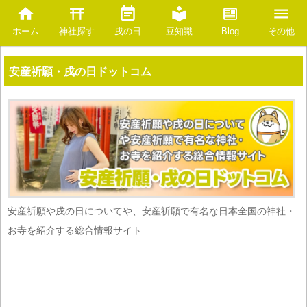
神社探す
Blog
ホーム
戌の日
豆知識
その他
安産祈願・戌の日ドットコム
安産祈願や戌の日についてや、安産祈願で有名な日本全国の神社・
お寺を紹介する総合情報サイト