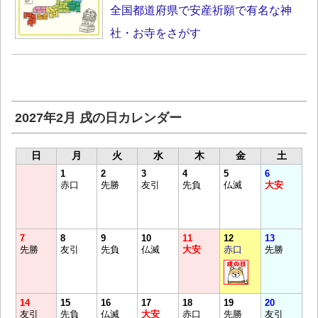
全国都道府県で安産祈願で有名な神
社・お寺をさがす
2027年2月 戌の日カレンダー
日
月
火
水
木
金
土
1
2
3
4
5
6
赤口
先勝
友引
先負
仏滅
大安
7
8
9
10
11
12
13
先勝
友引
先負
仏滅
大安
赤口
先勝
14
15
16
17
18
19
20
友引
先負
仏滅
大安
赤口
先勝
友引