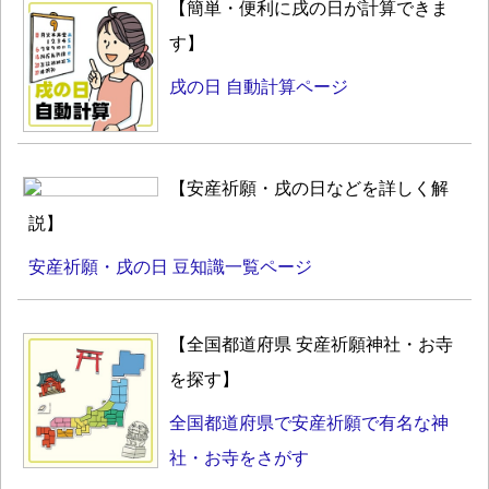
【簡単・便利に戌の日が計算できま
す】
戌の日 自動計算ページ
【安産祈願・戌の日などを詳しく解
説】
安産祈願・戌の日 豆知識一覧ページ
【全国都道府県 安産祈願神社・お寺
を探す】
全国都道府県で安産祈願で有名な神
社・お寺をさがす