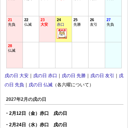
21
22
23
24
25
26
27
先負
仏滅
大安
赤口
先勝
友引
先負
28
仏滅
戌の日 大安
｜
戌の日 赤口
｜
戌の日 先勝
｜
戌の日 友引
｜
戌
の日 先負
｜
戌の日 仏滅
（各六曜について）
2027年2月の戌の日
・2月12日（金）赤口 戌の日
・2月24日（水）赤口 戌の日