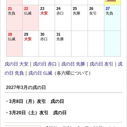
21
22
23
24
25
26
27
先負
仏滅
大安
赤口
先勝
友引
先負
28
29
30
31
仏滅
大安
赤口
先勝
戌の日 大安
｜
戌の日 赤口
｜
戌の日 先勝
｜
戌の日 友引
｜
戌
の日 先負
｜
戌の日 仏滅
（各六曜について）
2027年3月の戌の日
・3月8日（月）友引 戌の日
・3月20日（土）友引 戌の日