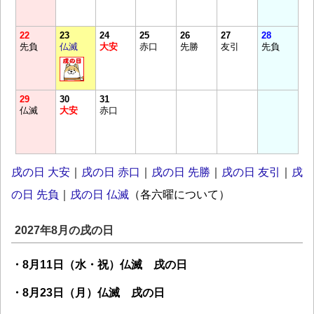
22
23
24
25
26
27
28
先負
仏滅
大安
赤口
先勝
友引
先負
29
30
31
仏滅
大安
赤口
戌の日 大安
｜
戌の日 赤口
｜
戌の日 先勝
｜
戌の日 友引
｜
戌
の日 先負
｜
戌の日 仏滅
（各六曜について）
2027年8月の戌の日
・8月11日（水・祝）仏滅 戌の日
・8月23日（月）仏滅 戌の日