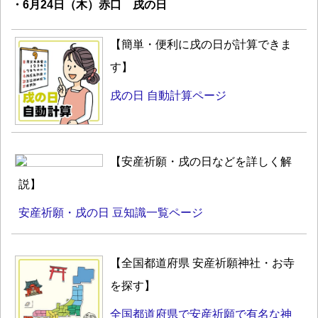
・6月24日（木）赤口 戌の日
【簡単・便利に戌の日が計算できま
す】
戌の日 自動計算ページ
【安産祈願・戌の日などを詳しく解
説】
安産祈願・戌の日 豆知識一覧ページ
【全国都道府県 安産祈願神社・お寺
を探す】
全国都道府県で安産祈願で有名な神