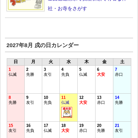
社・お寺をさがす
2027年8月 戌の日カレンダー
日
月
火
水
木
金
土
1
2
3
4
5
6
7
仏滅
先勝
友引
先負
仏滅
大安
赤口
8
9
10
11
12
13
14
先勝
友引
先負
仏滅
大安
赤口
先勝
15
16
17
18
19
20
21
友引
先負
仏滅
大安
赤口
先勝
友引