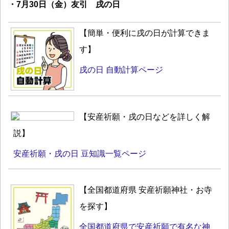
・7月30日（金）友引 戌の日
【簡単・便利に戌の日が計算できま
す】
戌の日 自動計算ページ
【安産祈願・戌の日などを詳しく解
説】
安産祈願・戌の日 豆知識一覧ページ
【全国都道府県 安産祈願神社・お寺
を探す】
全国都道府県で安産祈願で有名な神