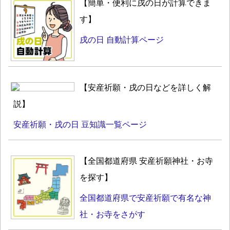
【簡単・便利に戌の日が計算できま
す】
戌の日 自動計算ページ
【安産祈願・戌の日などを詳しく解
説】
安産祈願・戌の日 豆知識一覧ページ
【全国都道府県 安産祈願神社・お寺
を探す】
全国都道府県で安産祈願で有名な神
社・お寺をさがす