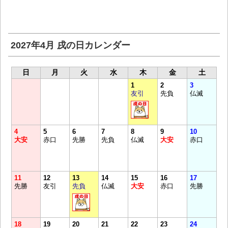
2027年4月 戌の日カレンダー
日
月
火
水
木
金
土
1
2
3
友引
先負
仏滅
4
5
6
7
8
9
10
大安
赤口
先勝
先負
仏滅
大安
赤口
11
12
13
14
15
16
17
先勝
友引
先負
仏滅
大安
赤口
先勝
18
19
20
21
22
23
24