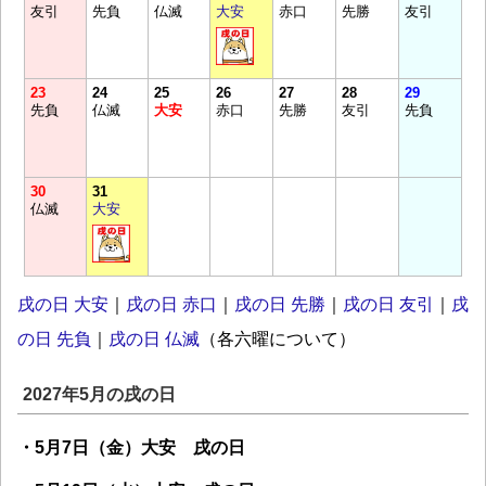
友引
先負
仏滅
大安
赤口
先勝
友引
23
24
25
26
27
28
29
先負
仏滅
大安
赤口
先勝
友引
先負
30
31
仏滅
大安
戌の日 大安
｜
戌の日 赤口
｜
戌の日 先勝
｜
戌の日 友引
｜
戌
の日 先負
｜
戌の日 仏滅
（各六曜について）
2027年5月の戌の日
・5月7日（金）大安 戌の日