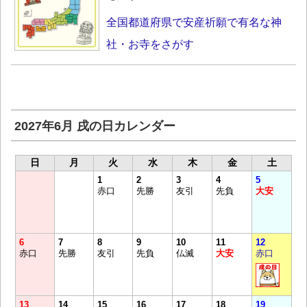
全国都道府県で安産祈願で有名な神
社・お寺をさがす
2027年6月 戌の日カレンダー
日
月
火
水
木
金
土
1
2
3
4
5
赤口
先勝
友引
先負
大安
6
7
8
9
10
11
12
赤口
先勝
友引
先負
仏滅
大安
赤口
13
14
15
16
17
18
19