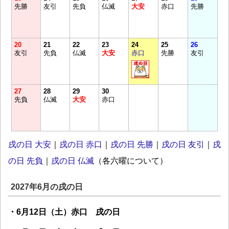
先勝
友引
先負
仏滅
大安
赤口
先勝
20
21
22
23
24
25
26
友引
先負
仏滅
大安
赤口
先勝
友引
27
28
29
30
先負
仏滅
大安
赤口
戌の日 大安
｜
戌の日 赤口
｜
戌の日 先勝
｜
戌の日 友引
｜
戌
の日 先負
｜
戌の日 仏滅
（各六曜について）
2027年6月の戌の日
・6月12日（土）赤口 戌の日