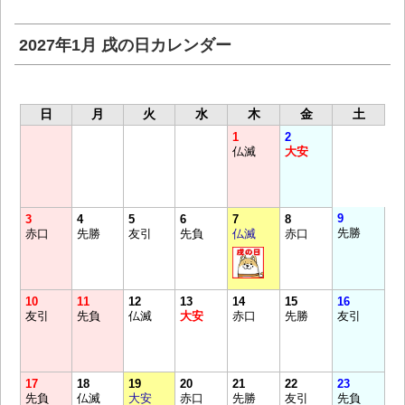
2027年1月 戌の日カレンダー
日
月
火
水
木
金
土
1
2
仏滅
大安
9
3
4
5
6
7
8
先勝
赤口
先勝
友引
先負
仏滅
赤口
10
11
12
13
14
15
16
友引
先負
仏滅
大安
赤口
先勝
友引
17
18
19
20
21
22
23
先負
仏滅
大安
赤口
先勝
友引
先負