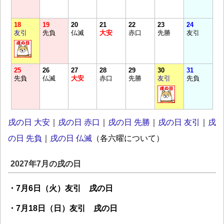
18
19
20
21
22
23
24
友引
先負
仏滅
大安
赤口
先勝
友引
25
26
27
28
29
30
31
先負
仏滅
大安
赤口
先勝
友引
先負
戌の日 大安
｜
戌の日 赤口
｜
戌の日 先勝
｜
戌の日 友引
｜
戌
の日 先負
｜
戌の日 仏滅
（各六曜について）
2027年7月の戌の日
・7月6日（火）友引 戌の日
・7月18日（日）友引 戌の日