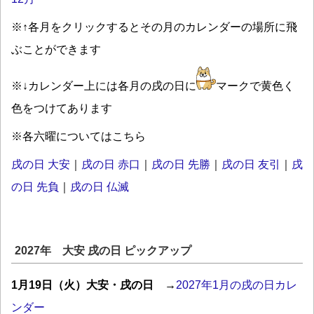
※↑各月をクリックするとその月のカレンダーの場所に飛
ぶことができます
※↓カレンダー上には各月の戌の日に
マークで黄色く
色をつけてあります
※各六曜についてはこちら
戌の日 大安
｜
戌の日 赤口
｜
戌の日 先勝
｜
戌の日 友引
｜
戌
の日 先負
｜
戌の日 仏滅
2027年 大安 戌の日 ピックアップ
1月19日（火）大安・戌の日
→
2027年1月の戌の日カレ
ンダー