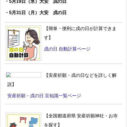
・5月19日（水）大安 戌の日
・5月31日（月）大安 戌の日
【簡単・便利に戌の日が計算できま
す】
戌の日 自動計算ページ
【安産祈願・戌の日などを詳しく解
説】
安産祈願・戌の日 豆知識一覧ページ
【全国都道府県 安産祈願神社・お寺
を探す】