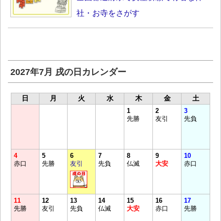
社・お寺をさがす
2027年7月 戌の日カレンダー
日
月
火
水
木
金
土
1
2
3
先勝
友引
先負
4
5
6
7
8
9
10
赤口
先勝
友引
先負
仏滅
大安
赤口
11
12
13
14
15
16
17
先勝
友引
先負
仏滅
大安
赤口
先勝