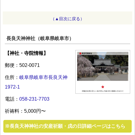
（▲目次に戻る）
長良天神神社（岐阜県岐阜市）
【神社・寺院情報】
郵便：502-0071
住所：
岐阜県岐阜市長良天神
1972-1
電話：
058-231-7703
祈祷料：5,000円〜
※
長良天神神社の安産祈願・戌の日詳細ページはこちら