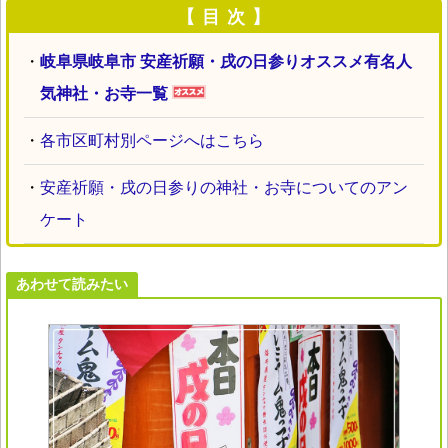
【 目 次 】
・
岐阜県岐阜市 安産祈願・戌の日参りオススメ有名人
気神社・お寺一覧
・
各市区町村別ページへはこちら
・
安産祈願・戌の日参りの神社・お寺についてのアン
ケート
あわせて読みたい