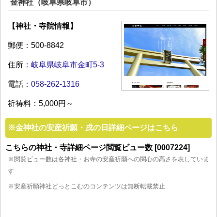
金神社（岐阜県岐阜市）
【神社・寺院情報】
郵便：500-8842
住所：
岐阜県岐阜市金町5-3
電話：
058-262-1316
祈祷料：5,000円～
※
金神社の安産祈願・戌の日詳細ページはこちら
こちらの神社・寺詳細ページ閲覧ビュー数 [0007224]
※閲覧ビュー数は各神社・お寺の安産祈願への関心の高さを表していま
す
※安産祈願神社どっとこむのコンテンツは無断転載禁止