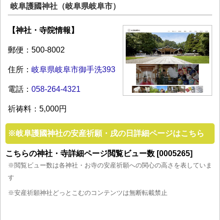
岐阜護國神社（岐阜県岐阜市）
【神社・寺院情報】
郵便：500-8002
住所：
岐阜県岐阜市御手洗393
電話：
058-264-4321
祈祷料：5,000円
※
岐阜護國神社の安産祈願・戌の日詳細ページはこちら
こちらの神社・寺詳細ページ閲覧ビュー数 [0005265]
※閲覧ビュー数は各神社・お寺の安産祈願への関心の高さを表していま
す
※安産祈願神社どっとこむのコンテンツは無断転載禁止