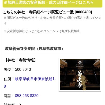
※
加納天満宮の安産祈願・戌の日詳細ページはこちら
こちらの神社・寺詳細ページ閲覧ビュー数 [0000409]
※閲覧ビュー数は各神社・お寺の安産祈願への関心の高さを表していま
す
※安産祈願神社どっとこむのコンテンツは無断転載禁止
岐阜善光寺安乗院（岐阜県岐阜市）
【神社・寺院情報】
郵便：500-8043
住所：
岐阜県岐阜市伊奈波通1-
8
電話：
058-263-8320