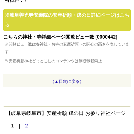
祈祷料：?
※
岐阜善光寺安乗院の安産祈願・戌の日詳細ページはこち
ら
こちらの神社・寺詳細ページ閲覧ビュー数 [0000442]
※閲覧ビュー数は各神社・お寺の安産祈願への関心の高さを表していま
す
※安産祈願神社どっとこむのコンテンツは無断転載禁止
（▲目次に戻る）
【岐阜県岐阜市】安産祈願 戌の日 お参り神社ページ
1 |
2