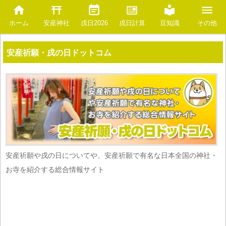
安産神社
豆知識
ホーム
戌日2026
戌日計算
その他
安産祈願・戌の日ドットコム
安産祈願や戌の日についてや、安産祈願で有名な日本全国の神社・
お寺を紹介する総合情報サイト