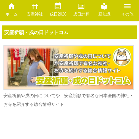
安産神社
豆知識
ホーム
戌日2026
戌日計算
その他
安産祈願・戌の日ドットコム
安産祈願や戌の日についてや、安産祈願で有名な日本全国の神社・
お寺を紹介する総合情報サイト