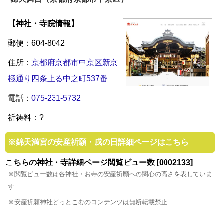
【神社・寺院情報】
郵便：604-8042
住所：
京都府京都市中京区新京
極通り四条上る中之町537番
電話：
075-231-5732
祈祷料：?
※
錦天満宮の安産祈願・戌の日詳細ページはこちら
こちらの神社・寺詳細ページ閲覧ビュー数 [0002133]
※閲覧ビュー数は各神社・お寺の安産祈願への関心の高さを表していま
す
※安産祈願神社どっとこむのコンテンツは無断転載禁止