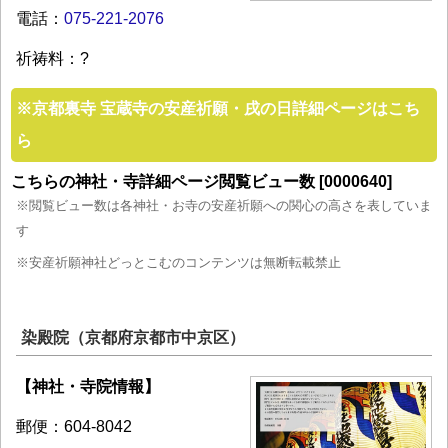
電話：
075-221-2076
祈祷料：?
※
京都裏寺 宝蔵寺の安産祈願・戌の日詳細ページはこち
ら
こちらの神社・寺詳細ページ閲覧ビュー数 [0000640]
※閲覧ビュー数は各神社・お寺の安産祈願への関心の高さを表していま
す
※安産祈願神社どっとこむのコンテンツは無断転載禁止
染殿院（京都府京都市中京区）
【神社・寺院情報】
郵便：604-8042