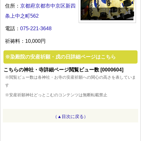
住所：
京都府京都市中京区新四
条上中之町562
電話：
075-221-3648
祈祷料：10,000円
※
染殿院の安産祈願・戌の日詳細ページはこちら
こちらの神社・寺詳細ページ閲覧ビュー数 [0000604]
※閲覧ビュー数は各神社・お寺の安産祈願への関心の高さを表していま
す
※安産祈願神社どっとこむのコンテンツは無断転載禁止
（▲目次に戻る）