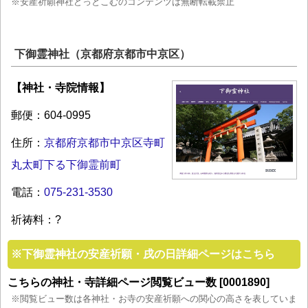
※安産祈願神社どっとこむのコンテンツは無断転載禁止
下御霊神社（京都府京都市中京区）
【神社・寺院情報】
郵便：604-0995
住所：
京都府京都市中京区寺町
丸太町下る下御霊前町
電話：
075-231-3530
祈祷料：?
※
下御霊神社の安産祈願・戌の日詳細ページはこちら
こちらの神社・寺詳細ページ閲覧ビュー数 [0001890]
※閲覧ビュー数は各神社・お寺の安産祈願への関心の高さを表していま