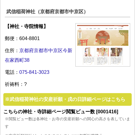
武信稲荷神社（京都府京都市中京区）
【神社・寺院情報】
郵便：604-8801
住所：
京都府京都市中京区今新
在家西町38
電話：
075-841-3023
祈祷料：?
※
武信稲荷神社の安産祈願・戌の日詳細ページはこちら
こちらの神社・寺詳細ページ閲覧ビュー数 [0001416]
※閲覧ビュー数は各神社・お寺の安産祈願への関心の高さを表していま
す