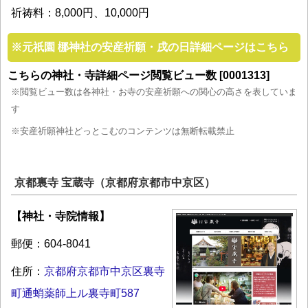
祈祷料：8,000円、10,000円
※
元祇園 梛神社の安産祈願・戌の日詳細ページはこちら
こちらの神社・寺詳細ページ閲覧ビュー数 [0001313]
※閲覧ビュー数は各神社・お寺の安産祈願への関心の高さを表していま
す
※安産祈願神社どっとこむのコンテンツは無断転載禁止
京都裏寺 宝蔵寺（京都府京都市中京区）
【神社・寺院情報】
郵便：604-8041
住所：
京都府京都市中京区裏寺
町通蛸薬師上ル裏寺町587