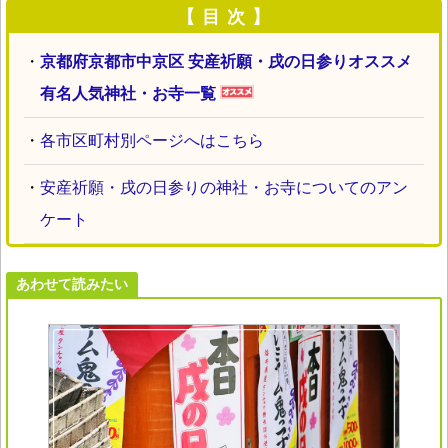
【 目 次 】
・
京都府京都市中京区 安産祈願・戌の日参りオススメ
有名人気神社・お寺一覧
・
各市区町村別ページへはこちら
・
安産祈願・戌の日参りの神社・お寺についてのアン
ケート
あわせて読みたい