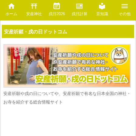
安産神社
豆知識
ホーム
戌日2026
戌日計算
その他
安産祈願・戌の日ドットコム
安産祈願や戌の日についてや、安産祈願で有名な日本全国の神社・
お寺を紹介する総合情報サイト