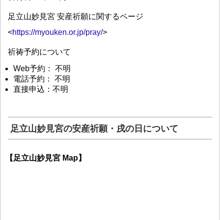
足立山妙見宮 安産祈願に関するページ
<
https://myouken.or.jp/pray/
>
祈祷予約について
Web予約： 不明
電話予約： 不明
直接申込：不明
足立山妙見宮の安産祈願・戌の日について
【足立山妙見宮 Map】