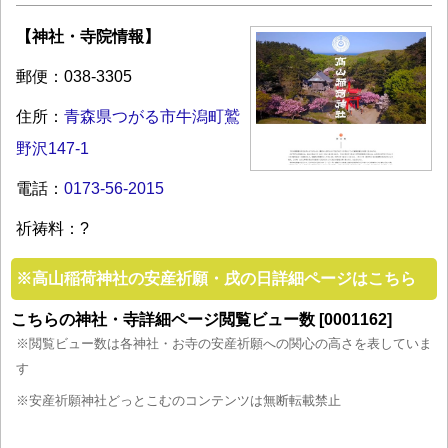
【神社・寺院情報】
郵便：038-3305
住所：
青森県つがる市牛潟町鷲
野沢147-1
電話：
0173-56-2015
祈祷料：?
※
高山稲荷神社の安産祈願・戌の日詳細ページはこちら
こちらの神社・寺詳細ページ閲覧ビュー数 [0001162]
※閲覧ビュー数は各神社・お寺の安産祈願への関心の高さを表していま
す
※安産祈願神社どっとこむのコンテンツは無断転載禁止