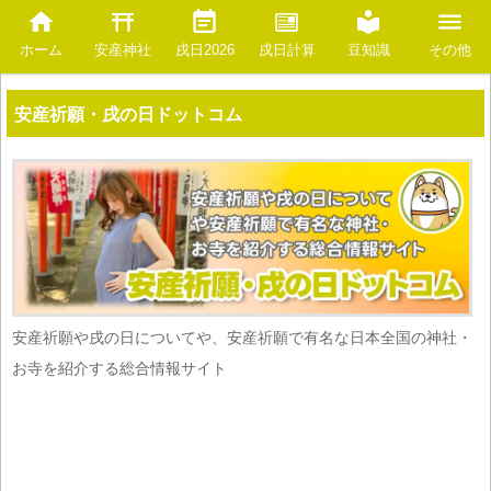
安産神社
豆知識
ホーム
戌日2026
戌日計算
その他
安産祈願・戌の日ドットコム
安産祈願や戌の日についてや、安産祈願で有名な日本全国の神社・
お寺を紹介する総合情報サイト