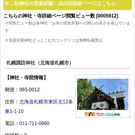
※
二柱神社の安産祈願・戌の日詳細ページはこちら
こちらの神社・寺詳細ページ閲覧ビュー数 [0005912]
※閲覧ビュー数は各神社・お寺の安産祈願への関心の高さを表していま
す
※安産祈願神社どっとこむのコンテンツは無断転載禁止
札幌諏訪神社（北海道札幌市）
【神社・寺院情報】
郵便：065-0012
住所：
北海道札幌市東区北12条
東1-1-10
電話：
011-711-0960