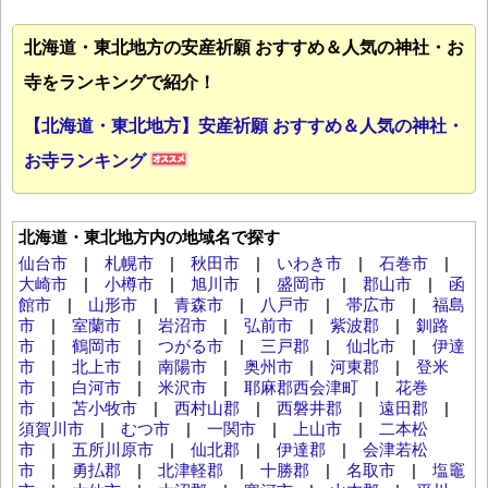
北海道・東北地方の安産祈願 おすすめ＆人気の神社・お
寺をランキングで紹介！
【北海道・東北地方】安産祈願 おすすめ＆人気の神社・
お寺ランキング
北海道・東北地方内の地域名で探す
仙台市
|
札幌市
|
秋田市
|
いわき市
|
石巻市
|
大崎市
|
小樽市
|
旭川市
|
盛岡市
|
郡山市
|
函
館市
|
山形市
|
青森市
|
八戸市
|
帯広市
|
福島
市
|
室蘭市
|
岩沼市
|
弘前市
|
紫波郡
|
釧路
市
|
鶴岡市
|
つがる市
|
三戸郡
|
仙北市
|
伊達
市
|
北上市
|
南陽市
|
奥州市
|
河東郡
|
登米
市
|
白河市
|
米沢市
|
耶麻郡西会津町
|
花巻
市
|
苫小牧市
|
西村山郡
|
西磐井郡
|
遠田郡
|
須賀川市
|
むつ市
|
一関市
|
上山市
|
二本松
市
|
五所川原市
|
仙北郡
|
伊達郡
|
会津若松
市
|
勇払郡
|
北津軽郡
|
十勝郡
|
名取市
|
塩竈