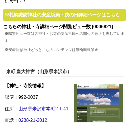
祈祷料：?
※
札幌諏訪神社の安産祈願・戌の日詳細ページはこちら
こちらの神社・寺詳細ページ閲覧ビュー数 [0006821]
※閲覧ビュー数は各神社・お寺の安産祈願への関心の高さを表していま
す
※安産祈願神社どっとこむのコンテンツは無断転載禁止
東町 皇大神宮（山形県米沢市）
【神社・寺院情報】
郵便：992-0037
住所：
山形県米沢市本町2-1-41
電話：
0238-21-2012