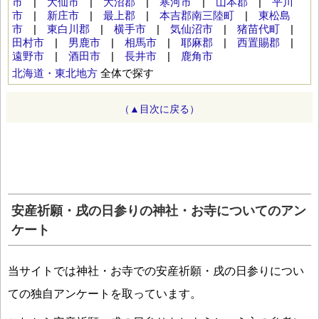
市
|
大仙市
|
大沼郡
|
寒河市
|
山本郡
|
平川
市
|
新庄市
|
最上郡
|
本吉郡南三陸町
|
東松島
市
|
東白川郡
|
横手市
|
気仙沼市
|
猪苗代町
|
田村市
|
男鹿市
|
相馬市
|
耶麻郡
|
西置賜郡
|
遠野市
|
酒田市
|
長井市
|
鹿角市
北海道・東北地方
全体で探す
（▲目次に戻る）
安産祈願・戌の日参りの神社・お寺についてのアン
ケート
当サイトでは神社・お寺での安産祈願・戌の日参りについ
ての独自アンケートを取っています。