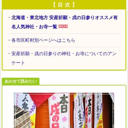
【 目 次 】
・
北海道・東北地方 安産祈願・戌の日参りオススメ有
名人気神社・お寺一覧
・
各市区町村別ページへはこちら
・
安産祈願・戌の日参りの神社・お寺についてのアン
ケート
あわせて読みたい