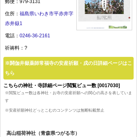
郵便：979-3131
住所：
福島県いわき市平赤井字
赤井嶽1
電話：
0246-36-2161
祈祷料：?
※
閼伽井嶽薬師常福寺の安産祈願・戌の日詳細ページはこ
ちら
こちらの神社・寺詳細ページ閲覧ビュー数 [0017030]
※閲覧ビュー数は各神社・お寺の安産祈願への関心の高さを表していま
す
※安産祈願神社どっとこむのコンテンツは無断転載禁止
高山稲荷神社（青森県つがる市）