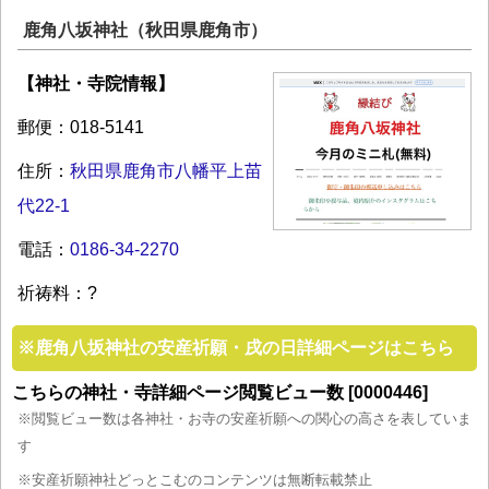
鹿角八坂神社（秋田県鹿角市）
【神社・寺院情報】
郵便：018-5141
住所：
秋田県鹿角市八幡平上苗
代22-1
電話：
0186-34-2270
祈祷料：?
※
鹿角八坂神社の安産祈願・戌の日詳細ページはこちら
こちらの神社・寺詳細ページ閲覧ビュー数 [0000446]
※閲覧ビュー数は各神社・お寺の安産祈願への関心の高さを表していま
す
※安産祈願神社どっとこむのコンテンツは無断転載禁止