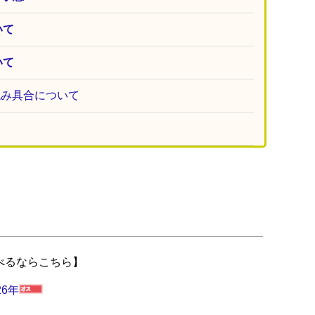
いて
いて
混み具合について
調べるならこちら】
6年