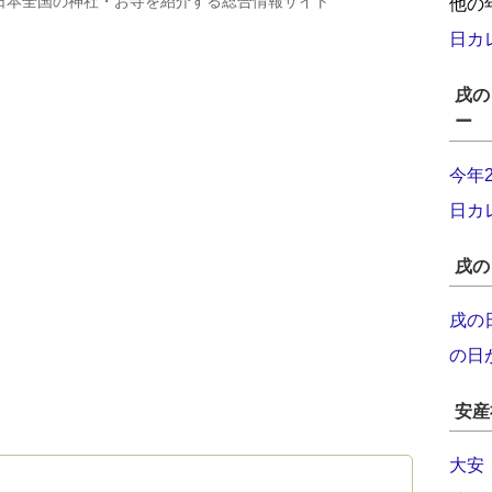
日本全国の神社・お寺を紹介する総合情報サイト
他の
日カ
戌の
ー
今年
日カ
戌の
戌の
の日
安産
大安