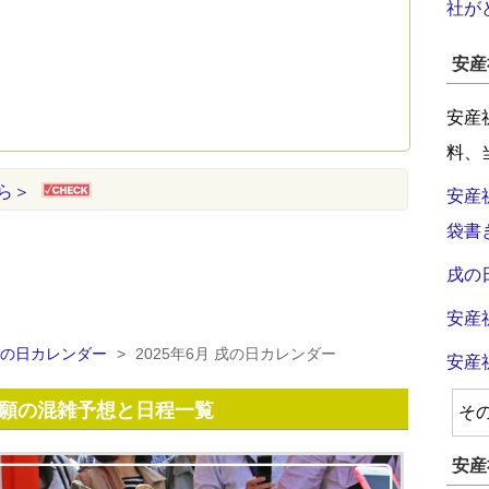
社が
安産
安産
料、
ら＞
安産
袋書
戌の
安産
 戌の日カレンダー
>
2025年6月 戌の日カレンダー
安産
産祈願の混雑予想と日程一覧
そ
安産