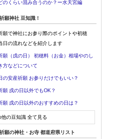
どのくらい混み合うのか？ー水天宮編
祈願神社 豆知識！
祈願で神社にお参り際のポイントや初穂
当日の流れなどを紹介します
祈願（戌の日） 初穂料（お金）相場やのし
き方などについて
日の安産祈願 お参りだけでもいい？
祈願 戌の日以外でもOK？
祈願 戌の日以外のおすすめの日は？
の他の豆知識 全て見る
祈願の神社・お寺 都道府県リスト