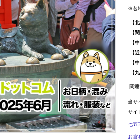
※各
【北
【関
【中
【近
【中
【九
関連
当サ
サイ
七五
お宮