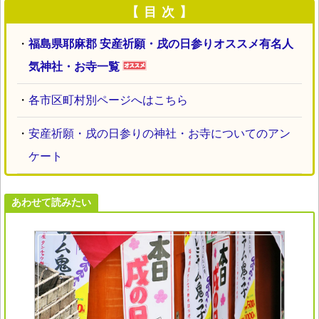
【 目 次 】
・
福島県耶麻郡 安産祈願・戌の日参りオススメ有名人
気神社・お寺一覧
・
各市区町村別ページへはこちら
・
安産祈願・戌の日参りの神社・お寺についてのアン
ケート
あわせて読みたい