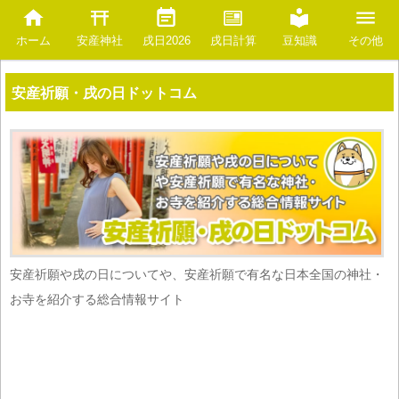
安産神社
豆知識
ホーム
戌日2026
戌日計算
その他
安産祈願・戌の日ドットコム
安産祈願や戌の日についてや、安産祈願で有名な日本全国の神社・
お寺を紹介する総合情報サイト