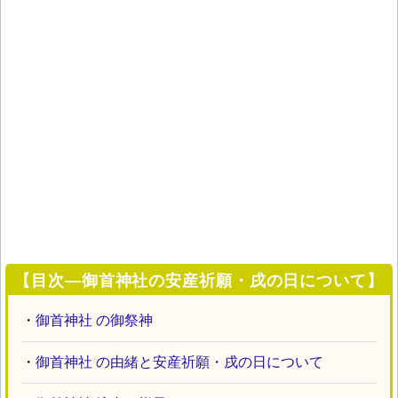
【目次―御首神社の安産祈願・戌の日について】
・
御首神社 の御祭神
・
御首神社 の由緒と安産祈願・戌の日について