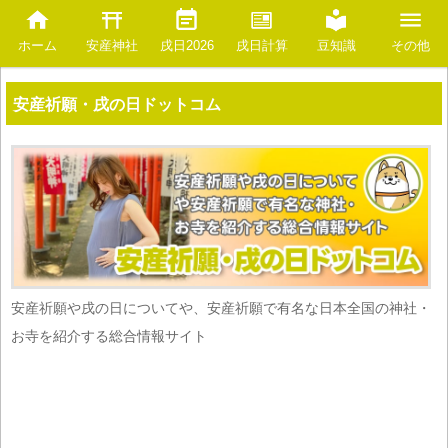
安産神社
豆知識
ホーム
戌日2026
戌日計算
その他
安産祈願・戌の日ドットコム
安産祈願や戌の日についてや、安産祈願で有名な日本全国の神社・
お寺を紹介する総合情報サイト